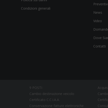
Preventiv
Condizioni generali
News
Video
Domande
Dove Si
Contatti
9 POSTI
Acquis
Cambio destinazione veicolo
Cambio
Certificato C.C.I.A.A.
Certif
Conservazione fatture elettroniche
Consul