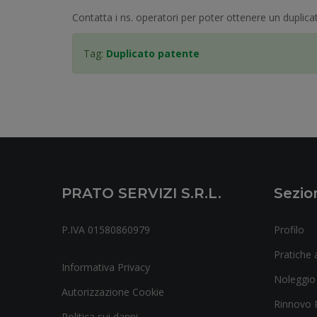
Contatta i ns. operatori per poter ottenere un duplicat
Tag:
Duplicato patente
PRATO SERVIZI S.r.l.
Sezio
P.IVA 01580860979
Profilo
Pratiche a
Informativa Privacy
Noleggio
Autorizzazione Cookie
Rinnovo 
Politica sui danni