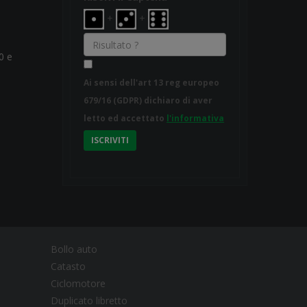
+
+
0 e
Ai sensi dell'art 13 reg europeo
679/16 (GDPR) dichiaro di aver
letto ed accettato
l'informativa
ISCRIVITI
Bollo auto
Catasto
Ciclomotore
Duplicato libretto