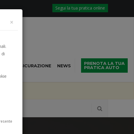
Segui la tua pratica online
×
ali.
 di
PRENOTA LA TUA
NTIVO ASSICURAZIONE
NEWS
PRATICA AUTO
okie
abato
resente