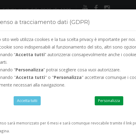
Sabato aperti dalle 09:00 alle 12:00
enso a tracciamento dati (GDPR)
sito web utilizza cookies e la tua scelta privacy è importante per noi.
cookie sono indispensabili al funzionamento del sito, altri sono opzion
onando “
Accetta tutti
” autorizzerai consapevolmente anche i cookie
arti.
LEGGIO
RINNOVO PATENTE
SERVIZI
VISURE
PREVE
onando “
Personalizza
” potrai scegliere cosa vuoi autorizzare.
onando "
Accetta tutti
" o "
Personalizza
" accetterai comunque i co
amente necessari alla navigazione.
Agosto siamo sempre aperti
ad esclusione del s
Accetta tutti
Personalizza
enso sarà memorizzato per 6 mesi e sarà comunque revocabile tramite il link p
agina.