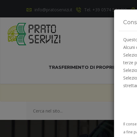
info@pratoservizi.it
Tel. +39 0574 574490
Cons
Questo 
Alcuni 
Selezi
terze p
TRASFERIMENTO DI PROPRIETÀ
NO
Selezi
Selezi
strett
ad 
Il cons
a fine p