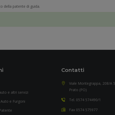
o della patente di guida.
ni
Contatti
Viale Montegrappa, 208/A 
Prato (PO)
uto e altri servizi
Tel. 0574 574490/1
 Auto e Furgoni
Fax 0574 575977
Patente