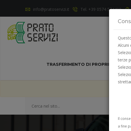
info@pratoservizi.it
Tel. +39 0574 574490
Cons
Questo 
Alcuni 
Selezi
terze p
TRASFERIMENTO DI PROPRIETÀ
NO
Selezi
Selezi
strett
ad 
Il cons
a fine p