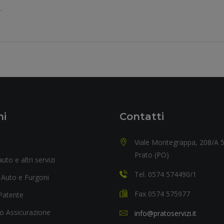
.
ni
Contatti
Viale Montegrappa, 208/A 
Prato (PO)
uto e altri servizi
Tel. 0574 574490/1
 Auto e Furgoni
Fax 0574 575977
Patente
o Assicurazione
info@pratoservizi.it