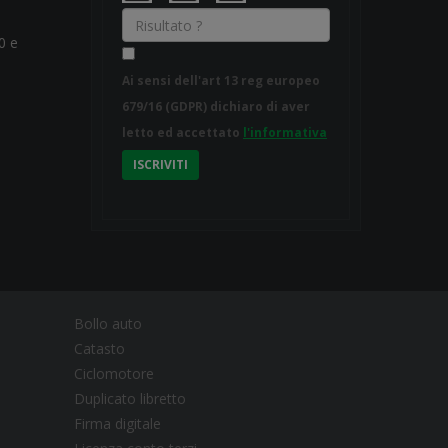
0 e
Ai sensi dell'art 13 reg europeo
679/16 (GDPR) dichiaro di aver
letto ed accettato
l'informativa
ISCRIVITI
Bollo auto
Catasto
Ciclomotore
Duplicato libretto
Firma digitale