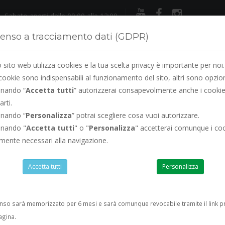
Sabato aperti dalle 09:00 alle 12:00
enso a tracciamento dati (GDPR)
sito web utilizza cookies e la tua scelta privacy è importante per noi.
cookie sono indispensabili al funzionamento del sito, altri sono opzion
onando “
Accetta tutti
” autorizzerai consapevolmente anche i cookie
arti.
LEGGIO
RINNOVO PATENTE
SERVIZI
VISURE
PREVE
onando “
Personalizza
” potrai scegliere cosa vuoi autorizzare.
onando "
Accetta tutti
" o "
Personalizza
" accetterai comunque i co
amente necessari alla navigazione.
Agosto siamo sempre aperti
ad esclusione del s
Accetta tutti
Personalizza
enso sarà memorizzato per 6 mesi e sarà comunque revocabile tramite il link p
agina.