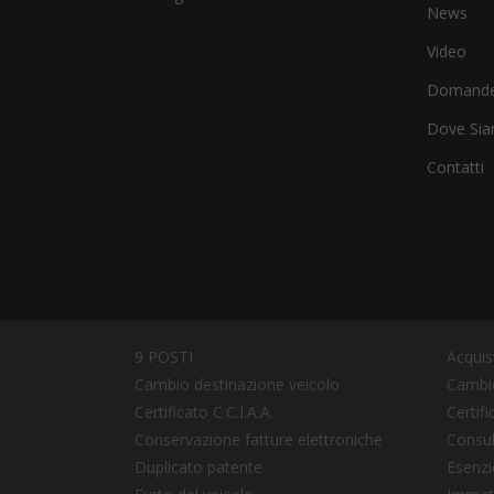
News
Video
Domande
Dove Si
Contatti
9 POSTI
Acquis
Cambio destinazione veicolo
Cambio
Certificato C.C.I.A.A.
Certif
Conservazione fatture elettroniche
Consul
Duplicato patente
Esenzi