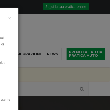
Segui la tua pratica online
×
ali.
 di
PRENOTA LA TUA
NTIVO ASSICURAZIONE
NEWS
PRATICA AUTO
okie
abato
resente