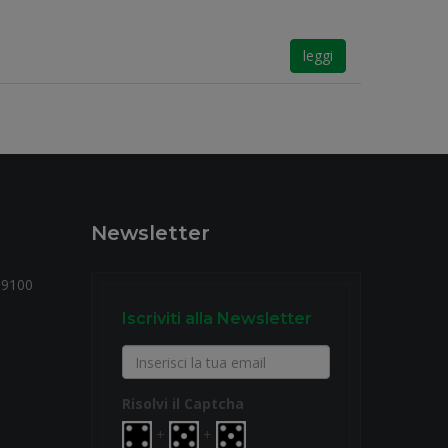
leggi
Newsletter
59100
Iscriviti alla Newsletter
Risolvi il Captcha
+
+