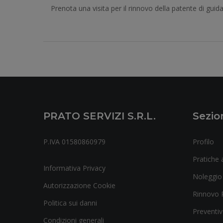
Prenota una visita per il rinnovo della patente di guida
PRATO SERVIZI S.r.l.
Sezio
P.IVA 01580860979
Profilo
Pratiche a
Informativa Privacy
Noleggio
Autorizzazione Cookie
Rinnovo 
Politica sui danni
Preventiv
Condizioni generali