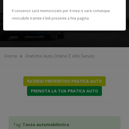
PRATICHE AUTO ONLINE E
Il consenso sarà memorizzato per 6 mesi e sarà comunque
revocabile tramite il link presente a fine pagina.
ALTRI SERVIZI
Home
Pratiche Auto Online E Altri Servizi
RICHIEDI PREVENTIVO PRATICA AUTO
PRENOTA LA TUA PRATICA AUTO
Tag:
Tassa automobilistica