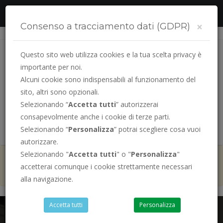
Segui la tua pratica online
×
Consenso a tracciamento dati (GDPR)
Questo sito web utilizza cookies e la tua scelta privacy è
importante per noi.
Alcuni cookie sono indispensabili al funzionamento del
sito, altri sono opzionali.
Selezionando “
Accetta tutti
” autorizzerai
consapevolmente anche i cookie di terze parti.
PRENOTA LA TUA
PRATICA AUTO
Selezionando “
Personalizza
” potrai scegliere cosa vuoi
autorizzare.
Selezionando "
Accetta tutti
" o "
Personalizza
"
ad Agosto siamo sempre aperti
ad
accetterai comunque i cookie strettamente necessari
esclusione del sabato
alla navigazione.
Accetta tutti
Personalizza