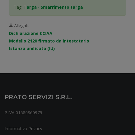
Tag:
Targa
-
Smarrimento targa
Allegati:
Dichiarazione CCIAA
Modello 2120 firmato da intestatario
Istanza unificata (IU)
PRATO SERVIZI S.r.l.
P.IVA 01580860979
Informativa Privacy