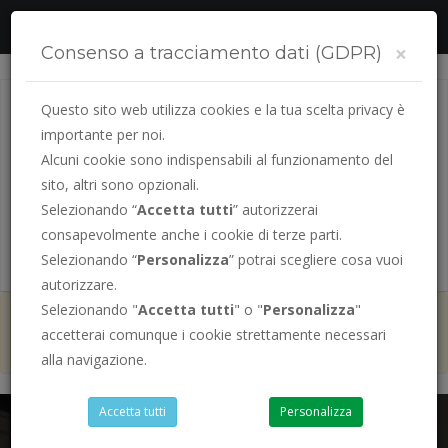
Segui la tua pratica online
×
Consenso a tracciamento dati (GDPR)
Questo sito web utilizza cookies e la tua scelta privacy è
importante per noi.
Alcuni cookie sono indispensabili al funzionamento del
sito, altri sono opzionali.
Selezionando “
Accetta tutti
” autorizzerai
consapevolmente anche i cookie di terze parti.
PRENOTA LA TUA
PRATICA AUTO
Selezionando “
Personalizza
” potrai scegliere cosa vuoi
autorizzare.
Selezionando "
Accetta tutti
" o "
Personalizza
"
ad Agosto siamo sempre aperti
ad
accetterai comunque i cookie strettamente necessari
esclusione del sabato
alla navigazione.
Accetta tutti
Personalizza