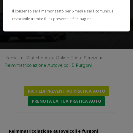
PRATICHE AUTO ONLINE E
Il consenso sarà memorizzato per 6 mesi e sarà comunque
revocabile tramite il link presente a fine pagina.
ALTRI SERVIZI
Home
Pratiche Auto Online E Altri Servizi
Reimmatricolazione Autoveicoli E Furgoni
RICHIEDI PREVENTIVO PRATICA AUTO
PRENOTA LA TUA PRATICA AUTO
Reimmatricolazione autoveicoli e furgoni