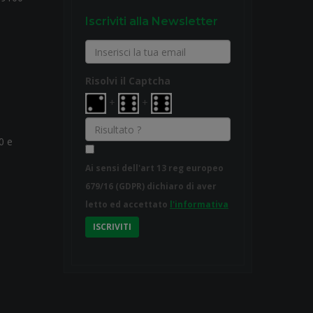
Iscriviti alla Newsletter
Risolvi il Captcha
+
+
0 e
Ai sensi dell'art 13 reg europeo
679/16 (GDPR) dichiaro di aver
letto ed accettato
l'informativa
ISCRIVITI