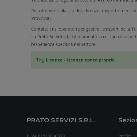
Per ottenere il rilascio della licenza trasporto merci 
Provincia).
Contatta i ns. operatori per gestire i trasporti della 
La Prato Servizi srl, dal momento in cui l'autotrasporta
l'esperienza specifica nel settore.
Tag:
Licenze
-
Licenza conto proprio
PRATO SERVIZI S.r.l.
Sezio
P.IVA 01580860979
Profilo