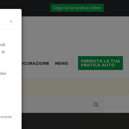
Segui la tua pratica online
×
ali.
 di
PRENOTA LA TUA
NTIVO ASSICURAZIONE
NEWS
PRATICA AUTO
okie
abato
resente