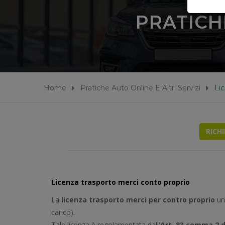
PRATICH
Home
Pratiche Auto Online E Altri Servizi
Li
RICH
Licenza trasporto merci conto proprio
La
licenza trasporto merci per contro proprio
una
carico).
Tale licenza è regolamentata dall'
Art. 83 comma 2 d