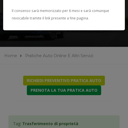
PRATICHE AUTO ONLINE E
Il consenso sarà memorizzato per 6 mesi e sarà comunque
revocabile tramite il link presente a fine pagina.
ALTRI SERVIZI
Home
Pratiche Auto Online E Altri Servizi
RICHIEDI PREVENTIVO PRATICA AUTO
PRENOTA LA TUA PRATICA AUTO
Tag:
Trasferimento di proprietà