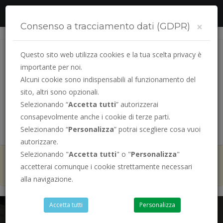
Segui la tua pratica online
×
Consenso a tracciamento dati (GDPR)
Questo sito web utilizza cookies e la tua scelta privacy è
importante per noi.
Alcuni cookie sono indispensabili al funzionamento del
sito, altri sono opzionali.
Selezionando “
Accetta tutti
” autorizzerai
consapevolmente anche i cookie di terze parti.
PRENOTA LA TUA
PRATICA AUTO
Selezionando “
Personalizza
” potrai scegliere cosa vuoi
autorizzare.
Selezionando "
Accetta tutti
" o "
Personalizza
"
ad Agosto siamo sempre aperti
ad
accetterai comunque i cookie strettamente necessari
esclusione del sabato
alla navigazione.
Accetta tutti
Personalizza